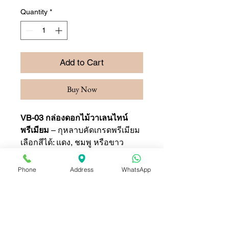
Quantity
*
Add to Cart
Buy Now
VB-03 กล่องดอกไม้วาเลนไทน์
พรีเมียม
– กุหลาบคัดเกรดพรีเมียม
เลือกสีได้: แดง, ชมพู หรือขาว
การจัดส่ง: ส่งด่วนทั่ว กรุงเทพฯ
และพัทยา
Phone
Address
WhatsApp
เหมาะสำหรับ: วันวาเลนไทน์,
วันครบรอบ และโอกาสพิเศษ
สั่งเลย: บริการมืออาชีพจากร้าน
ดอกไม้ Jan Florist