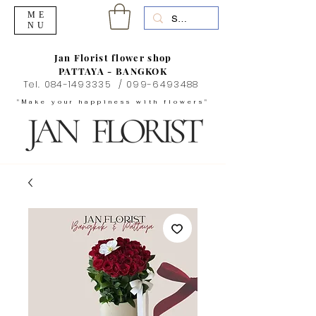
ME
NU
Jan Florist flower shop
PATTAYA - BANGKOK
Tel.
084-1493335
/
099-6493488
"Make your happiness with flowers"