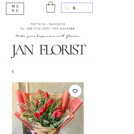
ME
NU
PATTAYA - BANGKOK
Tel.
088-924-3335
/
099-6493488
"Make your happiness with flower"