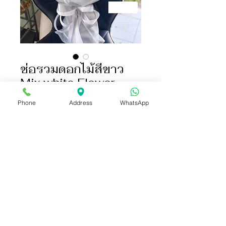
ช่อรวมดอกไม้สีขาว
Mix white Flower
ราคา
฿2,500.00
Phone
Address
WhatsApp
เพิ่มลงในรถเข็น
ซื้อเลย