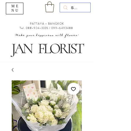
ME
NU
PATTAYA - BANGKOK
Tel.
088-924-3335
/
099-6493488
"Make your happiness with flower"