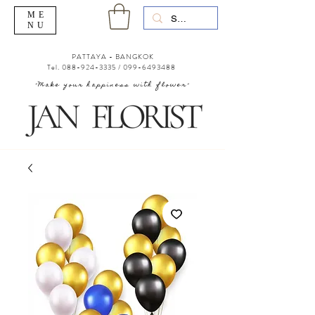
ME
NU
PATTAYA - BANGKOK
Tel.
088-924-3335
/
099-6493488
"Make your happiness with flower"