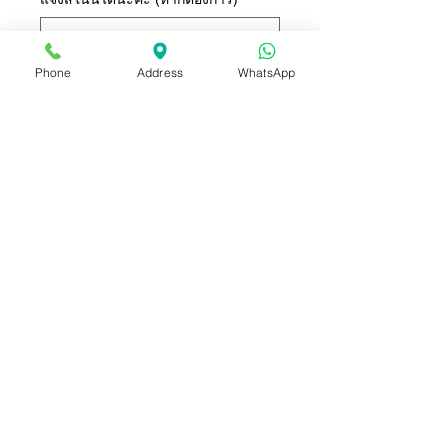
Phone
Address
WhatsApp
0/500
จำนวน
*
เพิ่มลงในรถเข็น
ซื้อเลย
ลูกโป่งอัดก๊าซฮีเลี่ยม จัดช่อ 8 ใบ