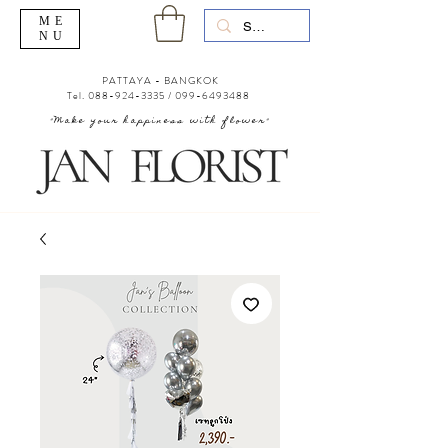
ME
NU
PATTAYA - BANGKOK
Tel.
088-924-3335
/
099-6493488
"Make your happiness with flower"