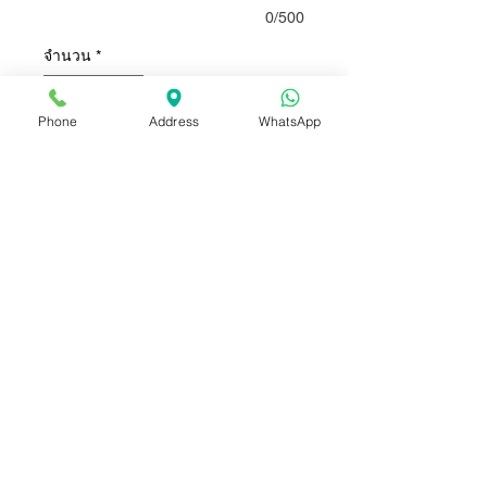
0/500
จำนวน
*
Phone
Address
WhatsApp
เพิ่มลงในรถเข็น
ซื้อเลย
ลูกโป่งบับเบิ้ล พร้อมกลิตเตอร์
ตกแต่ง สามารถเปลี่ยนสีกลิตเตอร์
ได้ ขนาด 24 นิ้ว
+ ช่อลูกโป่ง ขนาด 12 นิ้ว จำนวน 6
ลูก
+ ลูกโป่งฟอยส์ หัวใจ /วงกลม 2 ลูก