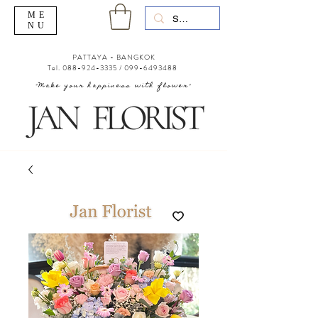
ME
NU
PATTAYA - BANGKOK
Tel.
088-924-3335
/
099-6493488
"Make your happiness with flower"