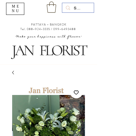
ME
NU
PATTAYA - BANGKOK
Tel.
088-924-3335
/
099-6493488
"Make your happiness with flower"