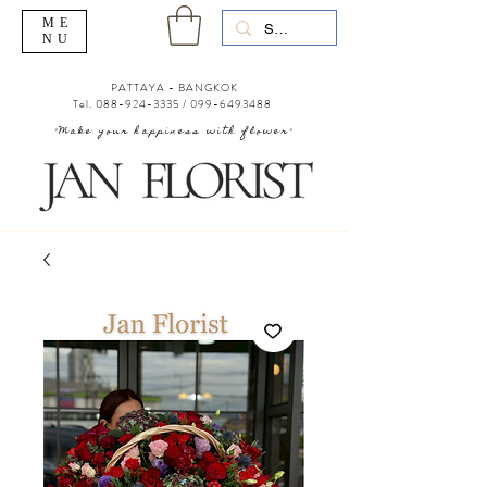
ME
NU
PATTAYA - BANGKOK
Tel.
088-924-3335
/
099-6493488
"Make your happiness with flower"