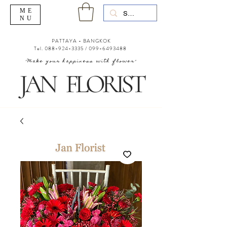
ME
NU
PATTAYA - BANGKOK
Tel.
088-924-3335
/
099-6493488
"Make your happiness with flower"