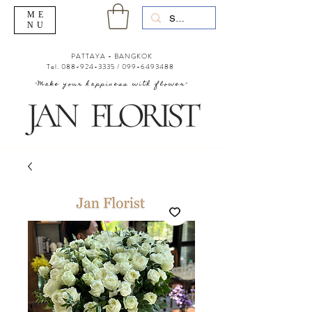
ME
NU
PATTAYA - BANGKOK
Tel.
088-924-3335
/
099-6493488
"Make your happiness with flower"