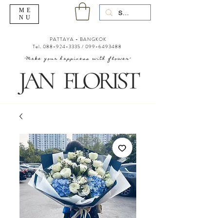
ME
NU
PATTAYA - BANGKOK
Tel.
088-924-3335
/
099-6493488
"Make your happiness with flower"