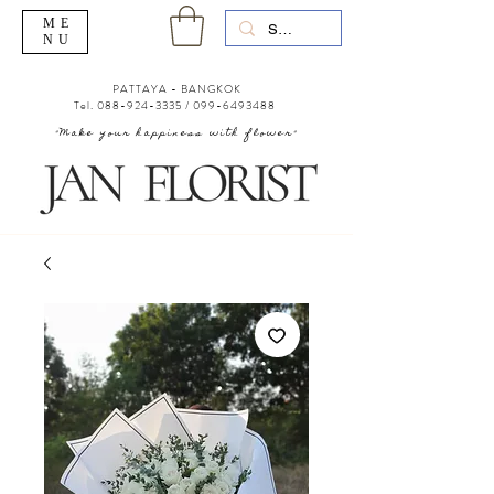
ME
NU
PATTAYA - BANGKOK
Tel.
088-924-3335
/
099-6493488
"Make your happiness with flower"