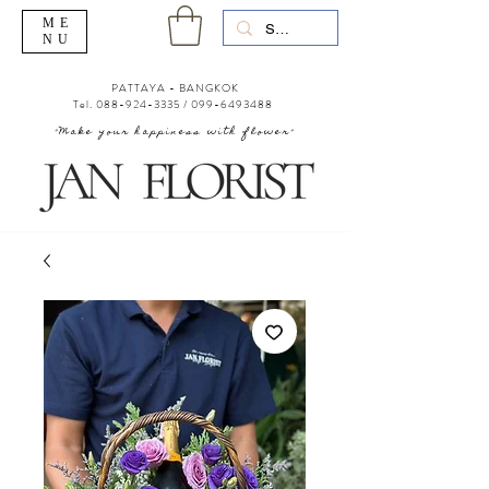
ME
NU
PATTAYA - BANGKOK
Tel.
088-924-3335
/
099-6493488
"Make your happiness with flower"