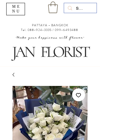
ME
NU
PATTAYA - BANGKOK
Tel.
088-924-3335
/
099-6493488
"Make your happiness with flower"