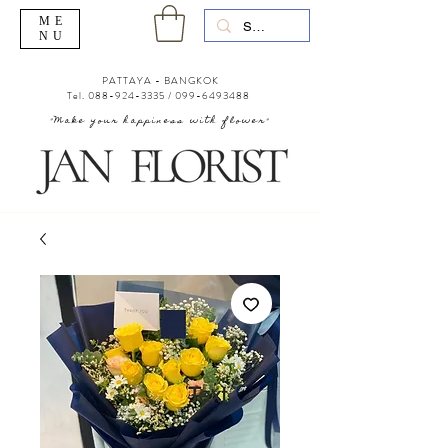
ME
NU
PATTAYA - BANGKOK
Tel.
088-924-3335
/
099-6493488
"Make your happiness with flower"