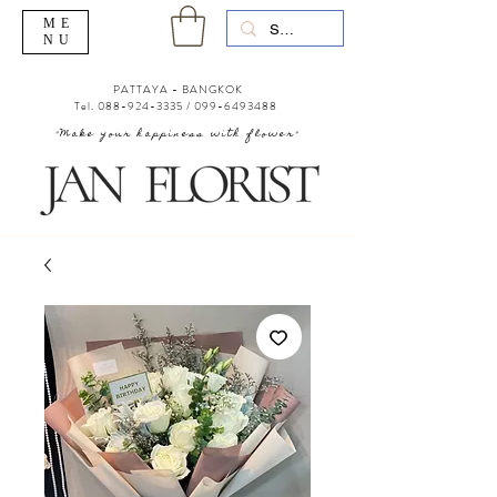
ME
NU
PATTAYA - BANGKOK
Tel.
088-924-3335
/
099-6493488
"Make your happiness with flower"