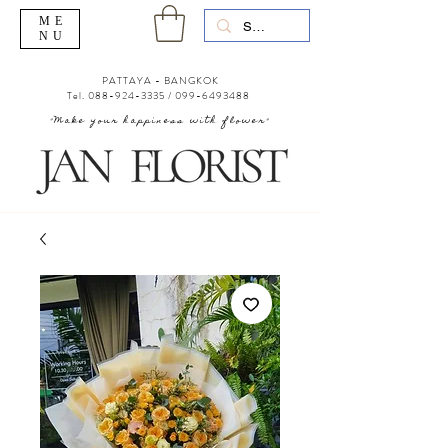
ME
NU
PATTAYA - BANGKOK
Tel.
088-924-3335
/
099-6493488
"Make your happiness with flower"