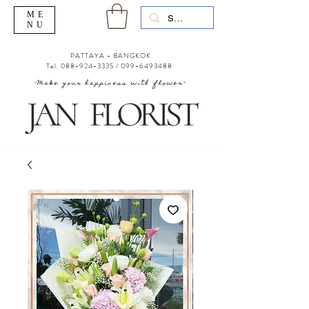
ME
NU
PATTAYA - BANGKOK
Tel.
088-924-3335
/
099-6493488
"Make your happiness with flower"