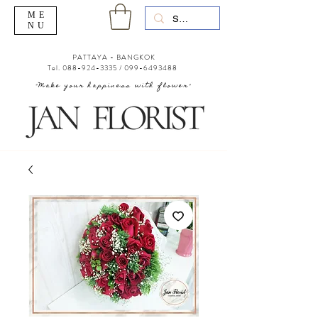
ME
NU
PATTAYA - BANGKOK
Tel.
088-924-3335
/
099-6493488
"Make your happiness with flower"