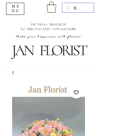
ME
NU
PATTAYA - BANGKOK
Tel.
088-924-3335
/
099-6493488
"Make your happiness with flower"