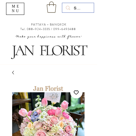
ME
NU
PATTAYA - BANGKOK
Tel.
088-924-3335
/
099-6493488
"Make your happiness with flower"