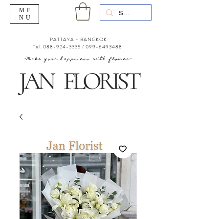
ME
NU
PATTAYA - BANGKOK
Tel.
088-924-3335
/
099-6493488
"Make your happiness with flower"