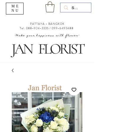
ME
NU
PATTAYA - BANGKOK
Tel.
088-924-3335
/
099-6493488
"Make your happiness with flower"