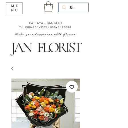
ME
NU
PATTAYA - BANGKOK
Tel.
088-924-3335
/
099-6493488
"Make your happiness with flower"