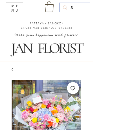
ME
NU
PATTAYA - BANGKOK
Tel.
088-924-3335
/
099-6493488
"Make your happiness with flower"