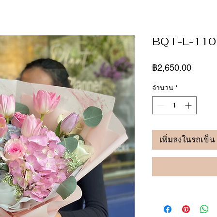
BQT-L-110
ราคา
฿2,650.00
จำนวน
*
เพิ่มลงในรถเข็น