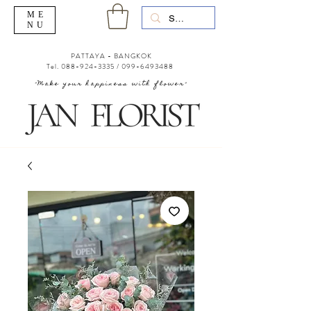
ME
NU
PATTAYA - BANGKOK
Tel.
088-924-3335
/
099-6493488
"Make your happiness with flower"