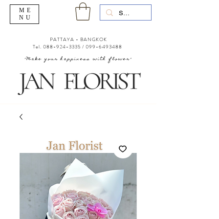
ME
NU
PATTAYA - BANGKOK
Tel.
088-924-3335
/
099-6493488
"Make your happiness with flower"