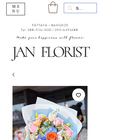
ME
NU
PATTAYA - BANGKOK
Tel.
088-924-3335
/
099-6493488
"Make your happiness with flower"