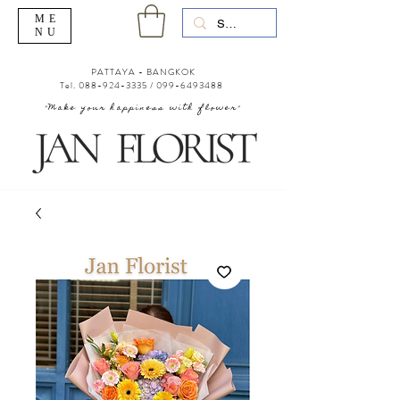
ME
NU
PATTAYA - BANGKOK
Tel.
088-924-3335
/
099-6493488
"Make your happiness with flower"