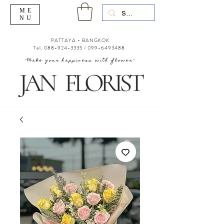
ME
NU
PATTAYA - BANGKOK
Tel.
088-924-3335
/
099-6493488
"Make your happiness with flower"