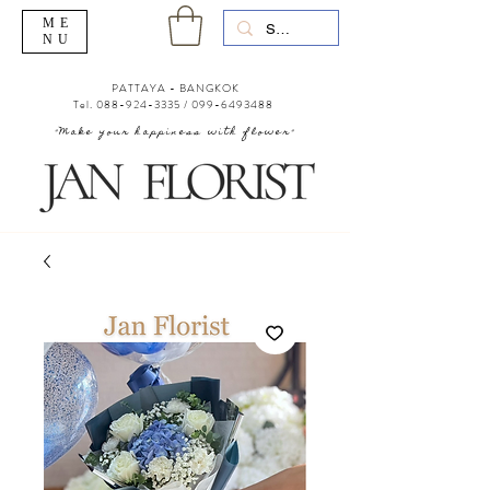
ME
NU
PATTAYA - BANGKOK
Tel.
088-924-3335
/
099-6493488
"Make your happiness with flower"