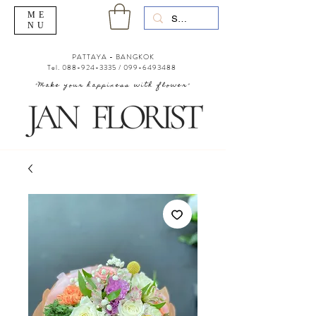
ME
NU
PATTAYA - BANGKOK
Tel.
088-924-3335
/
099-6493488
"Make your happiness with flower"