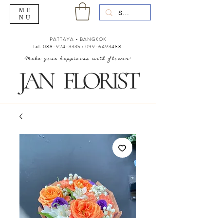
ME
NU
PATTAYA - BANGKOK
Tel.
088-924-3335
/
099-6493488
"Make your happiness with flower"