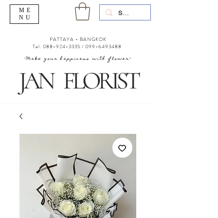
ME
NU
PATTAYA - BANGKOK
Tel.
088-924-3335
/
099-6493488
"Make your happiness with flower"