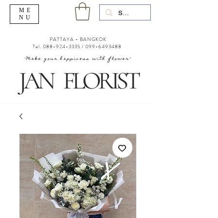
ME
NU
PATTAYA - BANGKOK
Tel.
088-924-3335
/
099-6493488
"Make your happiness with flower"