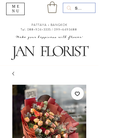
ME
NU
PATTAYA - BANGKOK
Tel.
088-924-3335
/
099-6493488
"Make your happiness with flower"