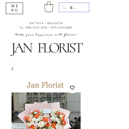
ME
NU
PATTAYA - BANGKOK
Tel.
088-924-3335
/
099-6493488
"Make your happiness with flower"