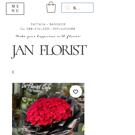
ME
NU
PATTAYA - BANGKOK
Tel.
088-924-3335
/
099-6493488
"Make your happiness with flower"