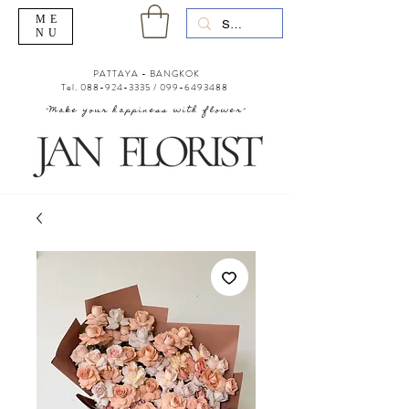
ME
NU
PATTAYA - BANGKOK
Tel.
088-924-3335
/
099-6493488
"Make your happiness with flower"