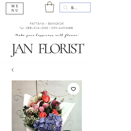
ME
NU
PATTAYA - BANGKOK
Tel.
088-924-3335
/
099-6493488
"Make your happiness with flower"