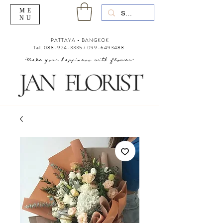
ME
NU
PATTAYA - BANGKOK
Tel.
088-924-3335
/
099-6493488
"Make your happiness with flower"