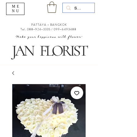
ME
NU
PATTAYA - BANGKOK
Tel.
088-924-3335
/
099-6493488
"Make your happiness with flower"