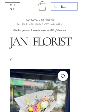
ME
NU
PATTAYA - BANGKOK
Tel.
088-924-3335
/
099-6493488
"Make your happiness with flower"