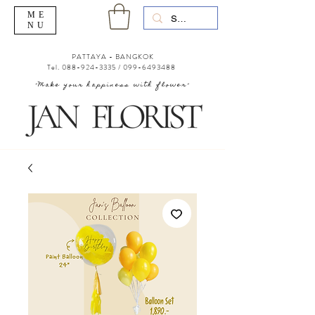
ME
NU
PATTAYA - BANGKOK
Tel.
088-924-3335
/
099-6493488
"Make your happiness with flower"