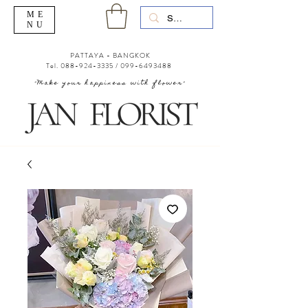
ME
NU
PATTAYA - BANGKOK
Tel.
088-924-3335
/
099-6493488
"Make your happiness with flower"