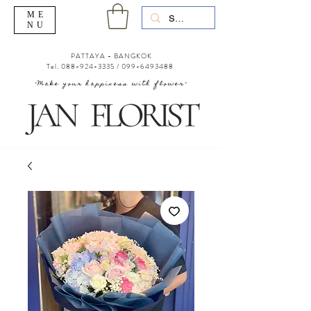
ME
NU
PATTAYA - BANGKOK
Tel.
088-924-3335
/
099-6493488
"Make your happiness with flower"