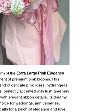
ดอกไลเซนทัส (L
ดอกยิปโซ (Gyps
ดอกไม้ตามฤดูกา
หมายเหตุ : ดอกไม้
(Flowers type may 
season.)
arm of the
Extra Large Pink Elegance
ment of premium pink blooms. This
end of delicate pink roses, hydrangeas,
s, perfectly accented with lush greenery
with elegant ribbon details. Its dreamy
choice for weddings, anniversaries,
calls for a touch of elegance and love.