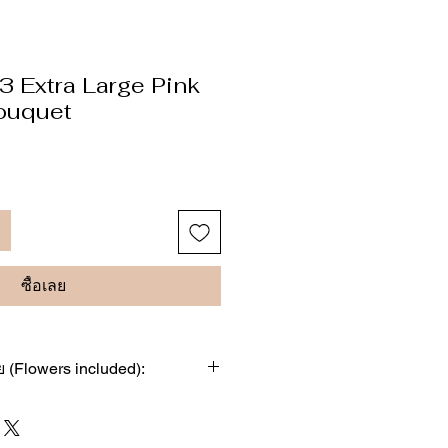
 Extra Large Pink
ouquet
ซื้อเลย
 (Flowers included):
ู (Pink Roses)
ีชมพู (Pink Hydrangeas)