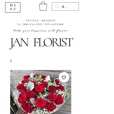
ME
NU
PATTAYA - BANGKOK
Tel.
088-924-3335
/
099-6493488
"Make your happiness with flower"