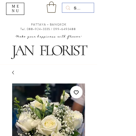
ME
NU
PATTAYA - BANGKOK
Tel.
088-924-3335
/
099-6493488
"Make your happiness with flower"